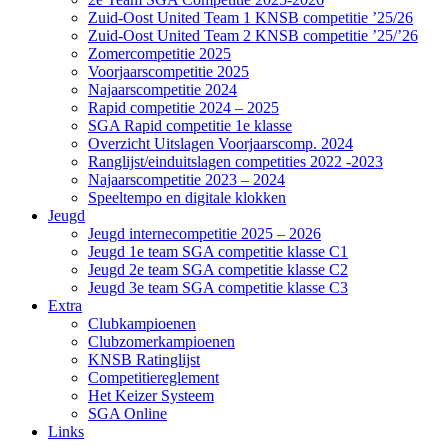
Zuid-Oost United Team 1 KNSB competitie ’25/26
Zuid-Oost United Team 2 KNSB competitie ’25/’26
Zomercompetitie 2025
Voorjaarscompetitie 2025
Najaarscompetitie 2024
Rapid competitie 2024 – 2025
SGA Rapid competitie 1e klasse
Overzicht Uitslagen Voorjaarscomp. 2024
Ranglijst/einduitslagen competities 2022 -2023
Najaarscompetitie 2023 – 2024
Speeltempo en digitale klokken
Jeugd
Jeugd internecompetitie 2025 – 2026
Jeugd 1e team SGA competitie klasse C1
Jeugd 2e team SGA competitie klasse C2
Jeugd 3e team SGA competitie klasse C3
Extra
Clubkampioenen
Clubzomerkampioenen
KNSB Ratinglijst
Competitiereglement
Het Keizer Systeem
SGA Online
Links