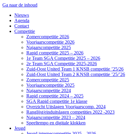
Ga naar de inhoud
Nieuws
Agenda
Contact
Competitie
Zomercompetitie 2026
Voorjaarscompetitie 2026
Najaarscompetitie 2025
Rapid competitie 2025 – 2026
1e Team SGA Competitie 2025 – 2026
2e Team SGA Competitie 2025-2026
Zuid-Oost United Team 1 KNSB competitie ’25/26
Zuid-Oost United Team 2 KNSB competitie ’25/’26
Zomercompetitie 2025
Voorjaarscompetitie 2025
Najaarscompetitie 2024
Rapid competitie 2024 – 2025
SGA Rapid competitie 1e klasse
Overzicht Uitslagen Voorjaarscomp. 2024
Ranglijst/einduitslagen competities 2022 -2023
Najaarscompetitie 2023 – 2024
Speeltempo en digitale klokken
Jeugd
Jeugd internecompetitie 2025 – 2026